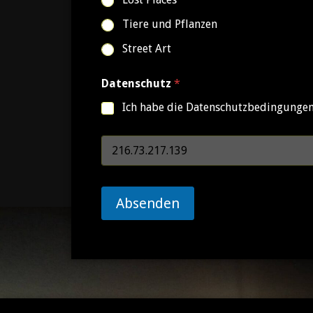
Tiere und Pflanzen
Street Art
Datenschutz
*
Ich habe die Datenschutzbedingungen 
D
e
i
n
e
Absenden
I
P
-
A
d
r
e
s