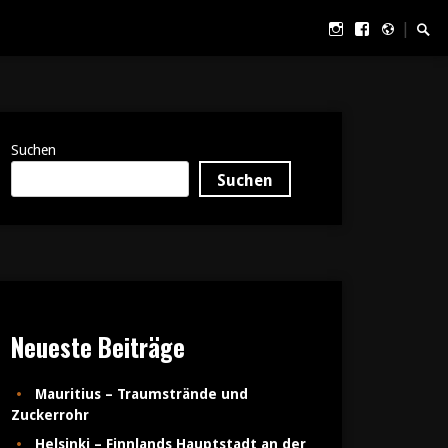
Instagram
Facebook
500px
Such
|
Suchen
Suchen
Neueste Beiträge
Mauritius – Traumstrände und
Zuckerrohr
Helsinki – Finnlands Hauptstadt an der