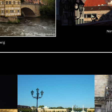
Nür
erg