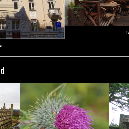
Ta
a
nd