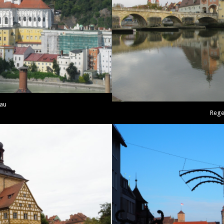
au
Rege