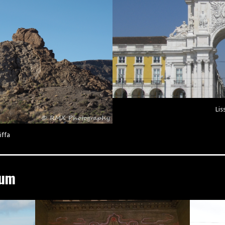
Li
iffa
kum