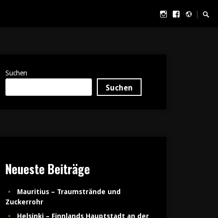
Instagram
Facebook
500px
Such
|
Suchen
Suchen
Neueste Beiträge
Mauritius – Traumstrände und
Zuckerrohr
Helsinki – Finnlands Hauptstadt an der